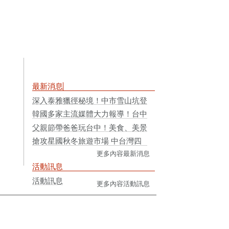
最新消息
活動訊息
深入泰雅獵徑秘境！中市雪山坑登山步道榮獲2026國家卓越建設獎「金質獎」
韓國多家主流媒體大力報導！台中魅力躍上國際掀話題
父親節帶爸爸玩台中！美食、美景一次滿足 幸福一日遊正當時
搶攻星國秋冬旅遊市場 中台灣四縣市將攜手赴新加坡拓展送客商機
更多內容最新消息
法令規章
大玩台中粉絲
團