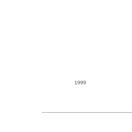
1999
借問站快搜
熱門服務