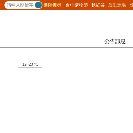
:::
台中購物節
秋紅谷
后里馬場
進階搜尋
公告訊息
:::
12~23 °C
Previous