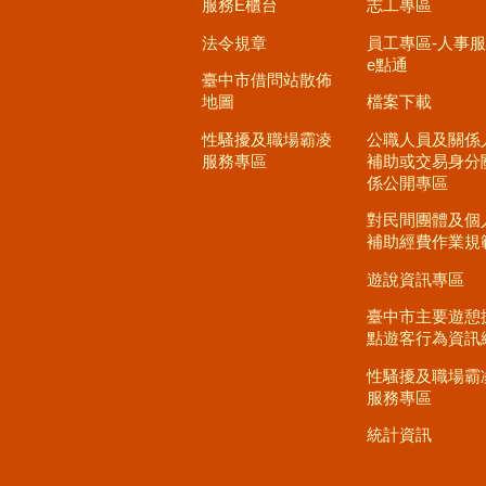
服務E櫃台
志工專區
法令規章
員工專區-人事
e點通
臺中市借問站散佈
地圖
檔案下載
性騷擾及職場霸凌
公職人員及關係
服務專區
補助或交易身分
係公開專區
對民間團體及個
補助經費作業規
遊說資訊專區
臺中市主要遊憩
點遊客行為資訊
性騷擾及職場霸
服務專區
統計資訊