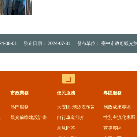
意象設計者臺中科
局長及在地議員展
體設計特色
24-08-01
發布日期：
2024-07-31
發布單位：
臺中市政府觀光旅
控制按鈕
市政業務
便民服務
專區服務
熱門服務
大安區-潮汐表預告
施政成果專區
職
觀光前瞻建設計畫
自行車道簡介
性別主流化專區
常見問答
宣導專區