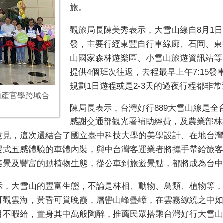
旅。
觀旅局長陳美秀表示，大雪山線自8月1
發，主要行經東豐自行車綠廊、石岡、東
山國家森林遊樂區、小雪山旅遊資訊站等
提供4個班次往返，去程最早上午7:15發車
規劃1日遊程或是2-3天的過夜行程都非
由產官學跨域合
陳局長表示，台灣好行889大雪山線是
感謝交通部觀光署補助經費，及農業部林
意見，這次還結合了國立臺中科技大學的美學設計、在地台灣
式五感體驗的車體內裝，與中台灣客運業者將攜手帶給旅客「
美景及豐富的動植物生態，從公車到旅遊景點，都將成為台中
示，大雪山的豐富生態，不論是林相、動物、鳥類、植物等，
觀雲海，黃昏可賞晚霞，層巒山峰疊嶂，在雲霧繚繞之中如詩
目不暇給，置身其中萬般陶醉，推薦民眾搭乘台灣好行大雪山