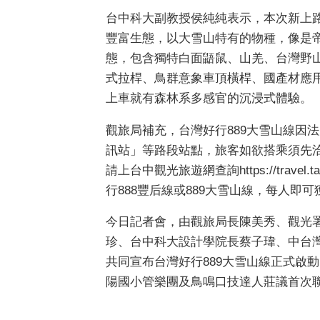
台中科大副教授侯純純表示，本次新上
豐富生態，以大雪山特有的物種，像是
態，包含獨特白面鼯鼠、山羌、台灣野
式拉桿、鳥群意象車頂橫桿、國產材應
上車就有森林系多感官的沉浸式體驗。
觀旅局補充，台灣好行889大雪山線因
訊站」等路段站點，旅客如欲搭乘須先洽中
請上台中觀光旅遊網查詢https://travel.
行888豐后線或889大雪山線，每人即
今日記者會，由觀旅局長陳美秀、觀光
珍、台中科大設計學院長蔡子瑋、中台
共同宣布台灣好行889大雪山線正式啟
陽國小管樂團及鳥鳴口技達人莊議首次