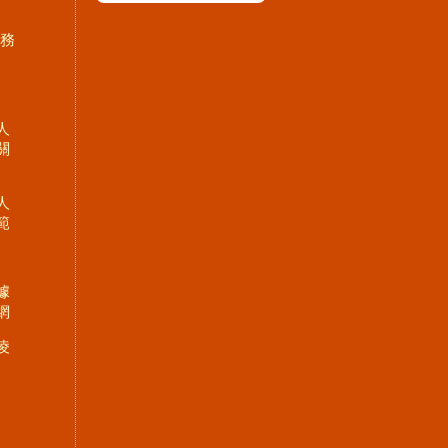
服務
人
關
人
範
據
網
凌