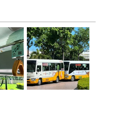
柏特製向森
台灣好行889大雪山線打造白天
山的特色物種
及黑夜大雪山生態的2部主題車
輛-內外都精彩