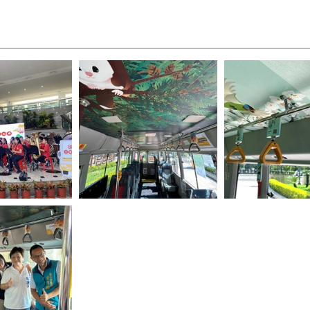
車上手拉環以台灣扁
團與口技達人莊議
車頂的白面鼯鼠可愛迎賓及以紅
林致敬-並輔以大雪
山森林意境
檜結合手拉桿-充滿巧思
介紹