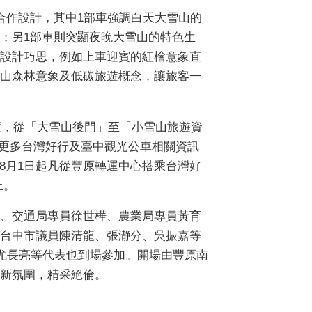
合作設計，其中1部車強調白天大雪山的
；另1部車則突顯夜晚大雪山的特色生
設計巧思，例如上車迎賓的紅檜意象直
山森林意象及低碳旅遊概念，讓旅客一
度，從「大雪山後門」至「小雪山旅遊資
)，更多台灣好行及臺中觀光公車相關資訊
慶大雪山線開行，8月1日起凡從豐原轉運中心搭乘台灣好
止。
、交通局專員徐世樺、農業局專員黃育
台中市議員陳清龍、張瀞分、吳振嘉等
尤長亮等代表也到場參加。開場由豐原南
新氛圍，精采絕倫。