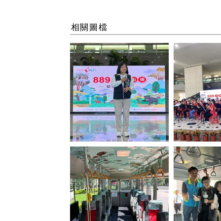
相關圖檔
南陽國小管樂
臺中觀旅局陳美秀局長致詞
連袂表演大雪