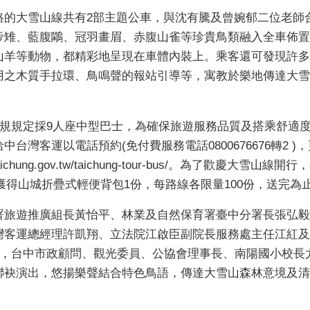
路的大雪山線共有2部主題公車，與沈有騰及曾婉郁二位老師
帝雉、藍腹鷴、冠羽畫眉、赤腹山雀等珍貴鳥類融入全車佈置
山羊等動物，都精彩地呈現在車體內裝上。乘客還可發現許多
用之木質手拉環、鳥鳴聲的報站引導等，寓教於樂地傳達大雪
法規規定採9人座中型巴士，為確保旅遊服務品質及搭乘舒適
台灣客運以電話預約(免付費服務電話0800676676轉2 
taichung.gov.tw/taichung-tour-bus/。為了歡
可獲得山城折疊式輕便背包1份，每路線各限量100份，送完為
署旅遊推廣組長黃怡平、林業及自然保育署臺中分署長張弘毅
灣客運總經理許凱翔、立法院江啟臣副院長服務處主任江紅及
動，台中市政顧問、觀光委員、公協會理事長、南陽國小校長
聯袂演出，悠揚樂聲結合特色鳥語，傳達大雪山森林意境及清