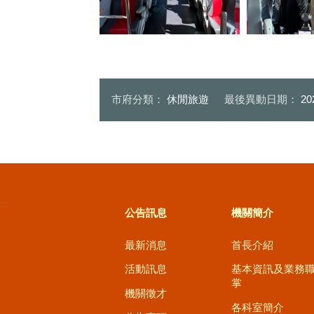
大雪山線車內
台灣好行大雪山線的車體內裝設
大侯老師向陳
計充滿森林氛圍
示大雪山線車
市府分類：
休閒旅遊
最後異動日期：
20
:::
公告訊息
機關簡介
最新消息
首長介紹
活動訊息
基本資訊及業務
掌
機關徵才
各科室簡介