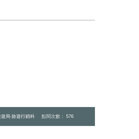
遊局‧旅遊行銷科
點閱次數：
576