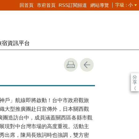
字級
小
回首頁
市府首頁
RSS訂閱頻道
網站導覽
旅宿資訊平台
分
！
享
《
神戶」航線即將啟動！台中市政府觀旅
織大型推廣團赴日宣傳外，日本關西觀
推廣團造訪台中，成員涵蓋關西區各縣市觀
展現對中台灣市場的高度重視。活動主
秀出席，陳局長致詞時也強調，雙方密