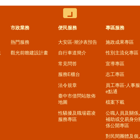
控制按鈕
市政業務
便民服務
專區服務
熱門服務
大安區-潮汐表預告
施政成果專區
職
觀光前瞻建設計畫
自行車道簡介
性別主流化專區
常見問答
宣導專區
服務E櫃台
志工專區
法令規章
員工專區-人事
e點通
臺中市借問站散佈
地圖
檔案下載
性騷擾及職場霸凌
公職人員及關係
服務專區
補助或交易身分
係公開專區
對民間團體及個