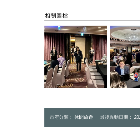
相關圖檔
台中市政府觀光旅遊局陳美秀局
長致詞樂見雙邊航線直航_0
日本關西業者於
市府分類：
休閒旅遊
最後異動日期：
20