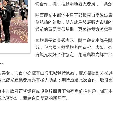
切合作，攜手推動兩地觀光發展，「共創
關西觀光本部池本昌平部長親自率隊出席
條航線的啟動，雙方成為發展觀光市場的
通前的重要宣傳契機，更象徵雙方將攜手
觀旅局長陳美秀表示，關西觀光本部是關
縣，包含國人熱愛旅遊的京都、大阪、奈
有觀光友好合作協定，創造鳥取光輝本部
切。
與美食，而台中亦擁有山海屯城獨特風貌，雙方都是對方極具
彼此觀光產業發展亦有極大助益；期待透過此次合作，吸引更
台中市政府正緊鑼密鼓規劃於四月下旬率團前往神戶，辦理中
觀光客造訪，開創台日雙贏的新局面。