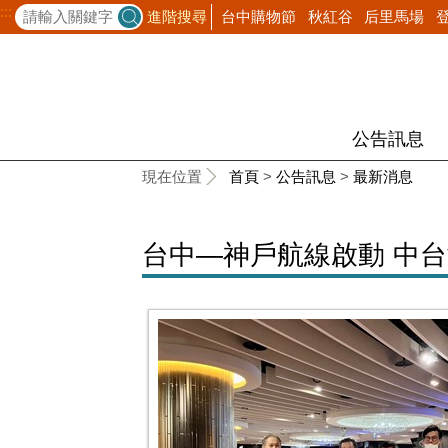
:::
台中購物節
秋紅谷
后里馬場
進階搜尋
公告訊息
:::
現在位置
首頁
>
公告訊息
>
最新消息
台中—神戶航線啟動 中