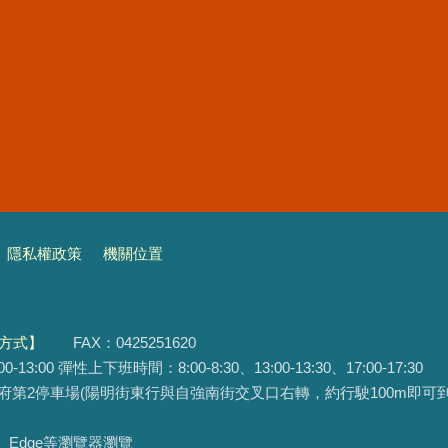
隱私權政策
機關位置
方式】
FAX：0425251620
3:00 彈性上下班時間：8:00-8:30、13:00-13:30、17:00-17:30
府第2停車場(陽明街東行與自強南街交叉口右轉，約行駛100m即可到
ox、Edge等瀏覽器瀏覽