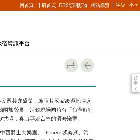
字級
小
回首頁
市府首頁
RSS訂閱頻道
網站導覽
旅宿資訊平台
分
享
《
多民眾共襄盛舉，為這片國家級濕地注入
動國旅聲量，活動現場同時有「台灣好行
汐共鳴，奏出專屬台中的濱海樂章。
爵士大樂團、Theseus忒修斯、海