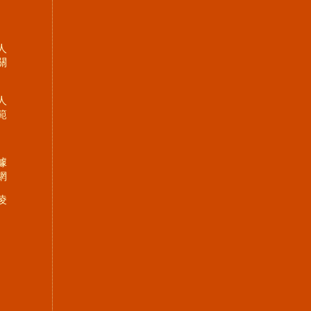
人
關
人
範
據
網
凌