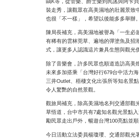
鷗K等，從管樂、爵士樂到民謠與阿卡
裝走秀，讓觀眾在高美濕地的壯麗景致
也很「不一樣」，希望以後能多多舉辦
陳局長補充，高美濕地被譽為「一生必
有稀有的雲林莞草、遍地的彈塗魚及招
式，讓更多人認識這片兼具生態與觀光
除了音樂會，許多民眾也順道造訪高美
未來多加搭乘「台灣好行679台中活力
三井Outlet、梧棲文化出張所等知
令人驚艷的自然景觀。
觀旅局補充，除高美濕地名列交通部觀光
草悟道，台中市共有7處知名觀光景點
勵民眾走出戶外，暢遊台灣100亮點並
今日活動立法委員楊瓊瓔、交通部觀光