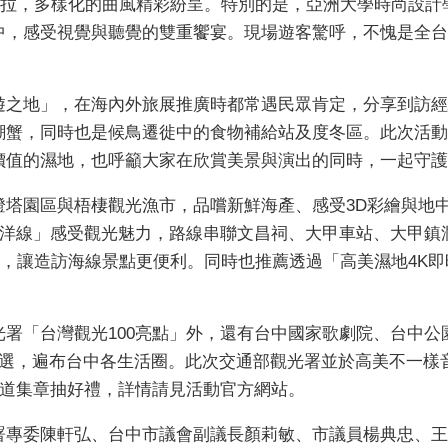
貝拉，多樣化的曲風精彩紛呈。特別的是，亞洲大學時尚設計
中，感受視覺與聽覺的雙重饗宴。現場遊客驚呼，不愧是全台
。
遊之地」，在海內外旅展推廣時都常遇民眾肯定，分享到訪經
潮蟹，同時也是候鳥遷徙中的食物補給站及度冬區。此次活動
價值的濕地，也呼籲大家在欣賞美景與演出的同時，一起守護
燈塔園區與梧棲觀光漁市，品嚐新鮮海產、感受3D彩繪與地
海洋線」感受觀光魅力，路線串聯文昌祠、大甲車站、大甲鎮
名景點，讓造訪海線景點更便利。同時也推薦透過「高美濕地4K
署「台灣觀光100亮點」外，還有台中國家歌劇院、台中公
入選，遍布台中各生活圈。此次交通部觀光署並於高美不一樣
順道集章抽好禮，詳情請見活動官方網站。
署專委陳軒弘、台中市議會副議長顏莉敏、市議員楊典忠、王