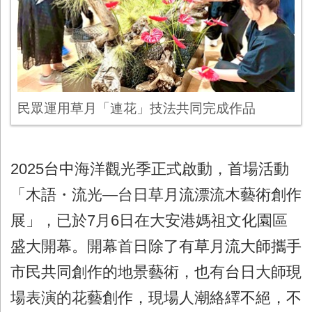
民眾運用草月「連花」技法共同完成作品
2025台中海洋觀光季正式啟動，首場活動
「木語・流光—台日草月流漂流木藝術創作
展」，已於7月6日在大安港媽祖文化園區
盛大開幕。開幕首日除了有草月流大師攜手
市民共同創作的地景藝術，也有台日大師現
場表演的花藝創作，現場人潮絡繹不絕，不