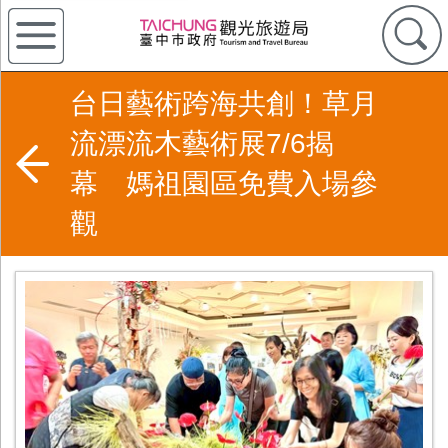
台日藝術跨海共創！草月
流漂流木藝術展7/6揭
幕 媽祖園區免費入場參
觀