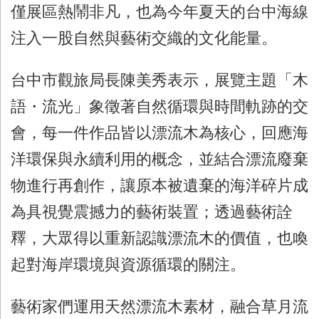
僅展區熱鬧非凡，也為今年夏天的台中海線
注入一股自然與藝術交織的文化能量。
台中市觀旅局長陳美秀表示，展覽主題「木
語・流光」象徵著自然循環與時間軌跡的交
會，每一件作品皆以漂流木為核心，回應海
洋環保與永續利用的概念，並結合漂流廢棄
物進行再創作，讓原本被遺棄的海洋碎片成
為具視覺震撼力的藝術裝置；透過藝術詮
釋，大眾得以重新認識漂流木的價值，也喚
起對海岸環境與資源循環的關注。
藝術家們運用天然漂流木素材，融合草月流