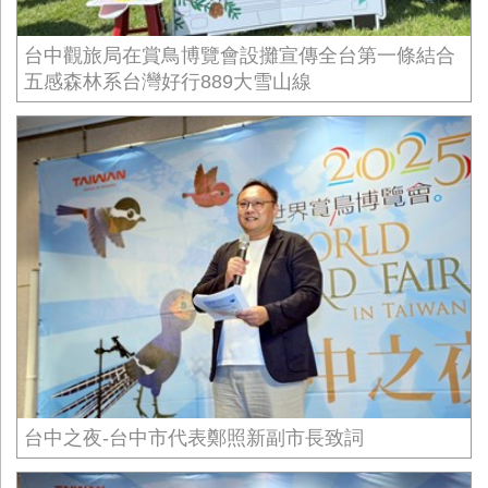
台中觀旅局在賞鳥博覽會設攤宣傳全台第一條結合
五感森林系台灣好行889大雪山線
台中之夜-台中市代表鄭照新副市長致詞