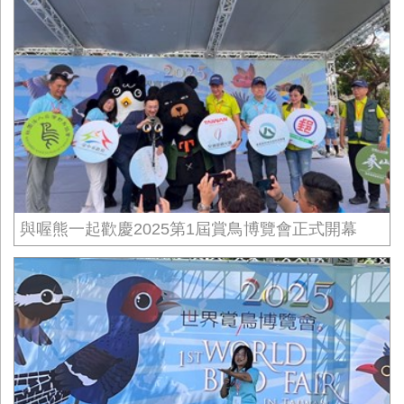
與喔熊一起歡慶2025第1屆賞鳥博覽會正式開幕