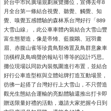
於台中市民廣場規劃展覽攤位，宣傳去年8
月全台第一條結合視覺、聽覺、觸覺、知
覺、嗅覺五感體驗的森林系台灣好行「889
大雪山線」，此公車車體內裝結合大雪山豐
富生態塑造，像是帝雉、藍腹鷴、冠羽畫
眉、赤腹山雀等珍貴鳥類佈置及鳥群意象車
頂橫桿及鳥鳴聲的報站引導等的設計巧思。
攤位現場以同款內裝氛圍進行布置，並結合
好行公車造型框與立體站牌打造互動場景，
彷彿一起搭了台灣好行上大雪山，不只營造
觀光生態結合運輸的亮點體驗還推出打卡即
贈送限量好禮的活動，邀請大家把握今日到