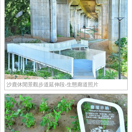
沙鹿休閒景觀步道延伸段-生態廊道照片