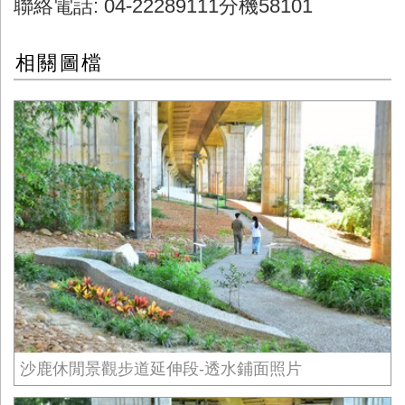
聯絡電話
: 04-22289111
分機
58101
相關圖檔
沙鹿休閒景觀步道延伸段-透水鋪面照片