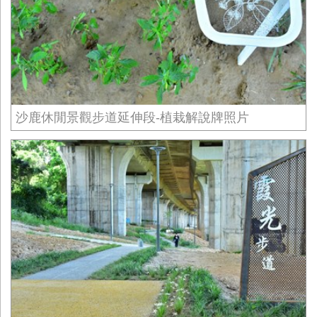
沙鹿休閒景觀步道延伸段-植栽解說牌照片