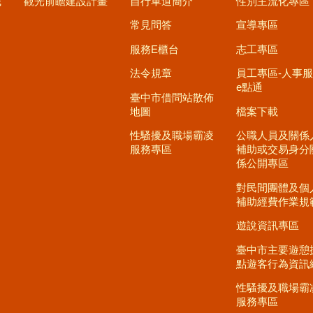
職
觀光前瞻建設計畫
自行車道簡介
性別主流化專區
常見問答
宣導專區
服務E櫃台
志工專區
法令規章
員工專區-人事
e點通
臺中市借問站散佈
地圖
檔案下載
性騷擾及職場霸凌
公職人員及關係
服務專區
補助或交易身分
係公開專區
對民間團體及個
補助經費作業規
遊說資訊專區
臺中市主要遊憩
點遊客行為資訊
性騷擾及職場霸
服務專區