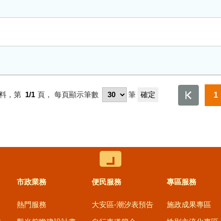
料，第
1/1
頁，
每頁顯示筆數
筆
1
控制按鈕
市政業務
便民服務
專區服務
熱門服務
大安區-潮汐表預告
施政成果專區