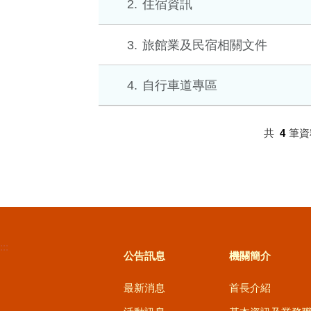
2
住宿資訊
3
旅館業及民宿相關文件
4
自行車道專區
共
4
筆資
:::
公告訊息
機關簡介
最新消息
首長介紹