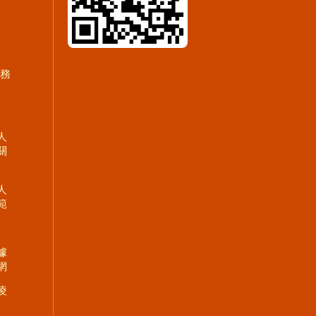
服務
人
關
人
範
據
網
凌