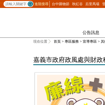
:::
台中購物節
秋紅谷
后里馬場
進階搜尋
公告訊息
:::
現在位置
首頁
>
專區服務
>
宣導專區
>
其
嘉義市政府政風處與財政稅務