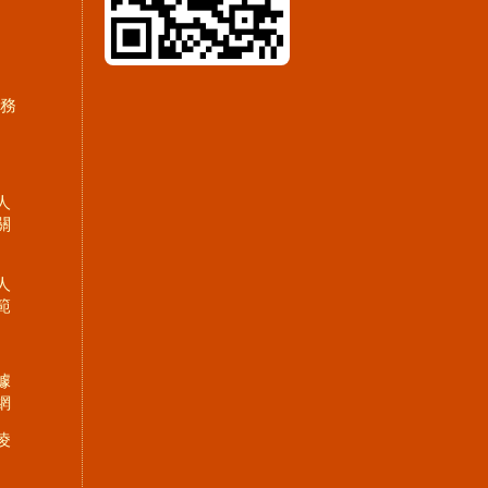
服務
人
關
人
範
據
網
凌