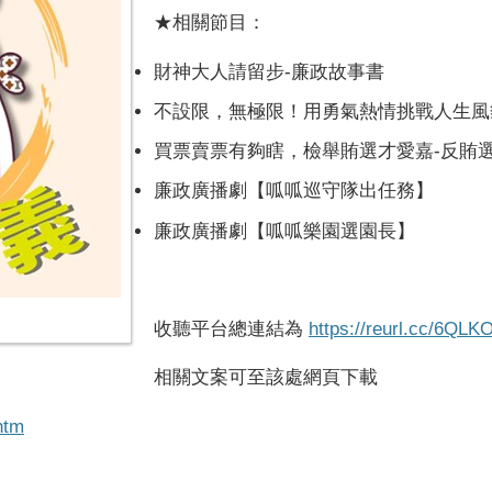
★相關節目：
財神大人請留步
-
廉政故事書
不設限，無極限！用勇氣熱情挑戰人生風
買票賣票有夠瞎，檢舉賄選才愛嘉
-
反賄
廉政廣播劇【呱呱巡守隊出任務】
廉政廣播劇【呱呱樂園選園長】
收聽平台總連結為
https://reurl.cc/6QLK
相關文案可至該處網頁下載
.htm