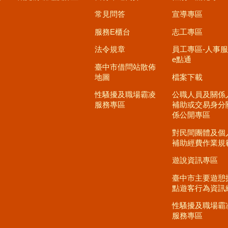
常見問答
宣導專區
服務E櫃台
志工專區
法令規章
員工專區-人事
e點通
臺中市借問站散佈
地圖
檔案下載
性騷擾及職場霸凌
公職人員及關係
服務專區
補助或交易身分
係公開專區
對民間團體及個
補助經費作業規
遊說資訊專區
臺中市主要遊憩
點遊客行為資訊
性騷擾及職場霸
服務專區