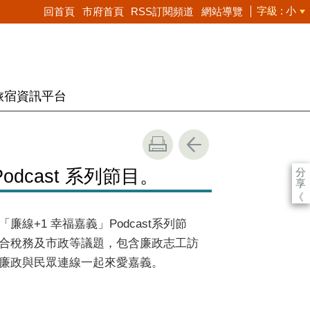
字級
小
回首頁
市府首頁
RSS訂閱頻道
網站導覽
旅宿資訊平台
分
cast 系列節目。
享
《
「廉線
+1
幸福嘉義」
Podcast
系列節
合稅務及市政等議題，包含廉政志工訪
廉政與民眾連線一起來愛嘉義。