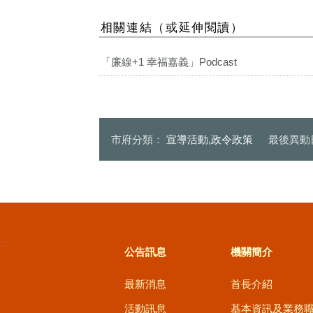
幸福嘉義Podcast
相關連結（或延伸閱讀）
「廉線+1 幸福嘉義」Podcast
市府分類：
宣導活動,政令政策
最後異動
:::
公告訊息
機關簡介
最新消息
首長介紹
活動訊息
基本資訊及業務