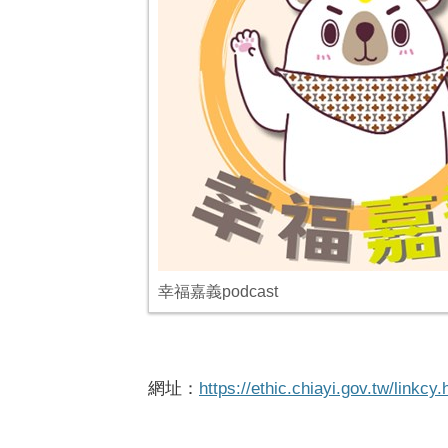
幸福嘉義podcast
網址：
https://ethic.chiayi.gov.tw/linkcy