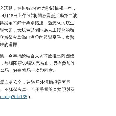
名活動，在短短2分鐘內秒殺搶報一空，
4月18日上午9時將開放賞螢活動第二波
得設定鬧鐘千萬別錯過，邀您來大坑生
醒大家，大坑生態園區為人工復育的環
欣賞螢火蟲滿山滿谷的視覺享受，東勢
錯的選擇。
業，今年持續結合大坑商圈推出商圈優
，每場限額50張送完為止，另有參加昨
念品，好康禮品一次帶回家。
意自身安全，建議戶外活動須穿著長
、不抓螢火蟲、不用手電筒直接照射及
ent.php?id=135
)。