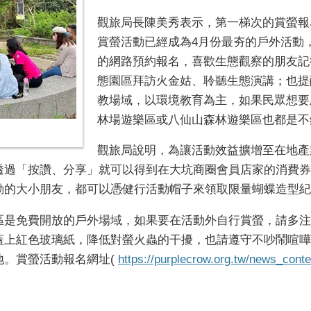
觀旅局長陳美秀表示，第一梯次的賞螢報
賞螢活動已經成為4月份最夯的戶外活動，
的網路預約報名，喜歡生態觀察的朋友記
態園區拜訪火金姑、聆聽生態演講；也提
教場域，以環境教育為主，如果民眾想要
林場遊樂區或八仙山森林遊樂區也都是不
觀旅局說明，為讓活動效益擴增至在地產
透過「按讚、分享」就可以得到在大坑商圈會員店家的消費券
動的大小朋友，都可以憑健行活動帽子來領取限量蝴蝶造型紀
區是免費開放的戶外場域，如果要在活動外自行賞螢，請多注
蓋上紅色玻璃紙，降低對螢火蟲的干擾，也請遵守不吵鬧喧嘩
。賞螢活動報名網址(
https://purplecrow.org.tw/news_cont