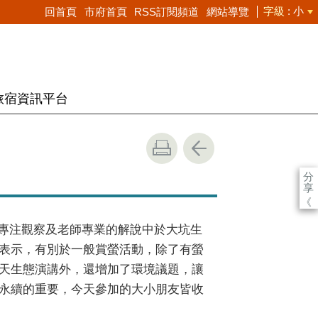
字級
小
回首頁
市府首頁
RSS訂閱頻道
網站導覽
旅宿資訊平台
分
享
《
朋友專注觀察及老師專業的解說中於大坑生
表示，有別於一般賞螢活動，除了有螢
天生態演講外，還增加了環境議題，讓
永續的重要，今天參加的大小朋友皆收