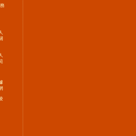
服務
人
關
人
範
據
網
凌