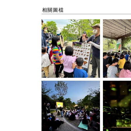
相關圖檔
小朋友聆聽解說員講解蛙類生態
出發前解說員