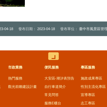
蟲生態
23-04-18
發布日期：
2023-04-18
發布單位：
臺中市風景區管理
控制按鈕
市政業務
便民服務
專區服務
熱門服務
大安區-潮汐表預告
施政成果專區
職
觀光前瞻建設計畫
自行車道簡介
性別主流化專區
常見問答
宣導專區
服務E櫃台
志工專區