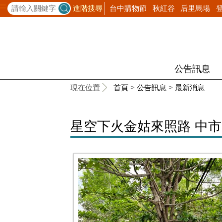
:::
台中購物節
秋紅谷
后里馬場
進階搜尋
公告訊息
:::
現在位置
首頁
>
公告訊息
>
最新消息
星空下火金姑來照路 中