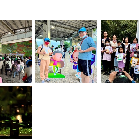
講解賞螢注意事項
參加遊客開心獲得活動紀念杯墊
陳局長頒發繪圖得獎