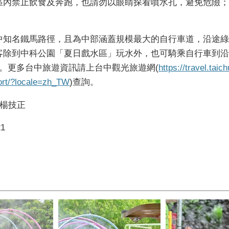
區內禁止飲食及奔跑，也請勿以眼睛探看噴水孔，避免危險；
中知名鐵馬路徑，且為中部涵蓋規模最大的自行車道，沿途綠
客除到中科公園「夏日戲水區」玩水外，也可騎乘自行車到沿
。更多台中旅遊資訊請上台中觀光旅遊網
(
https://travel.taic
ort/?locale=zh_TW
)
查詢。
、楊技正
21