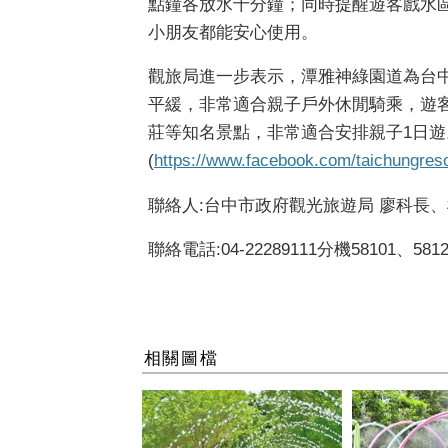
點鐘各放水十分鐘；同時提醒遊客戲水
小朋友都能安心使用。
觀旅局進一步表示，潭雅神綠園道為台
平緩，非常適合親子戶外休閒騎乘，遊
莊等知名景點，非常適合安排親子
1
日遊
(
https://www.facebook.com/taichungres
聯絡人
:
台中市政府觀光旅遊局 廖科長
聯絡電話
:04-22289111
分機
58101
、
581
相關圖檔