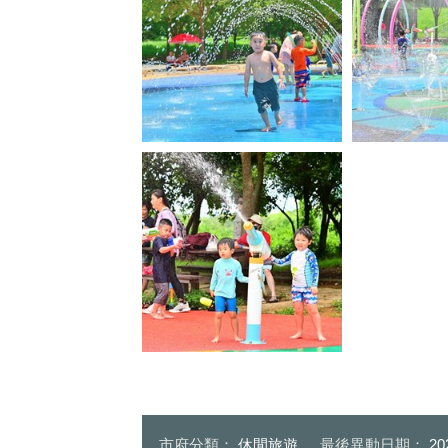
夏日戲水區花
夏日戲水區隧道式噴水
噴水
112年度戲水區新增噴水槍 (2)
市府分類：
休閒旅遊
最後異動日期：
20