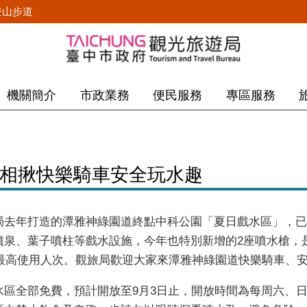
登山步道
機關簡介
市政業務
便民服務
專區服務
迎相揪快樂騎車安全玩水趣
局去年打造的潭雅神綠園道終點中科公園「夏日戲水區」，已
噴泉、葉子噴柱等戲水設施，今年也特別新增的
2
座噴水槍，
最高使用人次。觀旅局歡迎大家來潭雅神綠園道快樂騎車、
水區全部免費，預計開放至
9
月
3
日止，開放時間為每周六、