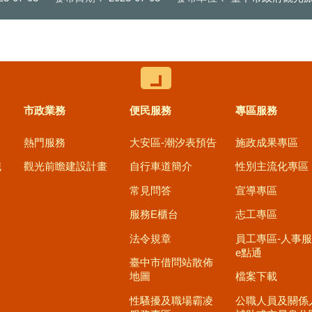
控制按鈕
市政業務
便民服務
專區服務
熱門服務
大安區-潮汐表預告
施政成果專區
職
觀光前瞻建設計畫
自行車道簡介
性別主流化專區
常見問答
宣導專區
服務E櫃台
志工專區
法令規章
員工專區-人事
e點通
臺中市借問站散佈
地圖
檔案下載
性騷擾及職場霸凌
公職人員及關係