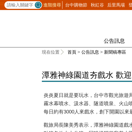
:::
台中購物節
秋紅谷
后里馬場
進階搜尋
公告訊息
:::
現在位置
首頁
>
公告訊息
>
新聞稿專區
潭雅神綠園道夯戲水 歡
炎炎夏日就是要玩水，台中市觀光旅遊
霧水幕噴水、汲水器、隧道噴泉、火山
每日約有
3000
人來戲水，創下開園以來
觀旅局長陳美秀表示，潭雅神綠園道戲