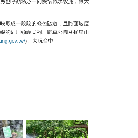
另也呼籲務必一同愛惜戲水設施，讓大
映形成一段段的綠色隧道，且路面坡度
線的紅圳頭義民祠、戰車公園及摘星山
hung.gov.tw/
)
、大玩台中