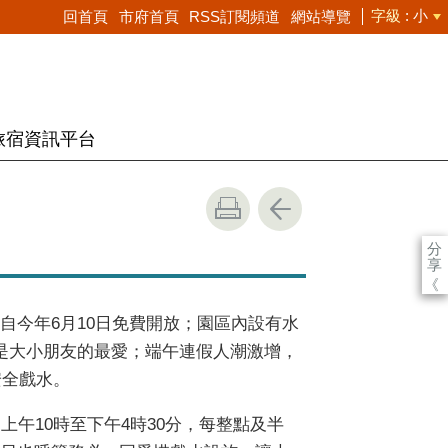
字級
小
回首頁
市府首頁
RSS訂閱頻道
網站導覽
旅宿資訊平台
分
享
《
自今年
6
月
10
日免費開放；園區內設有水
是大小朋友的最愛；端午連假人潮激增，
安全戲水。
日上午
10
時至下午
4
時
30
分，每整點及半