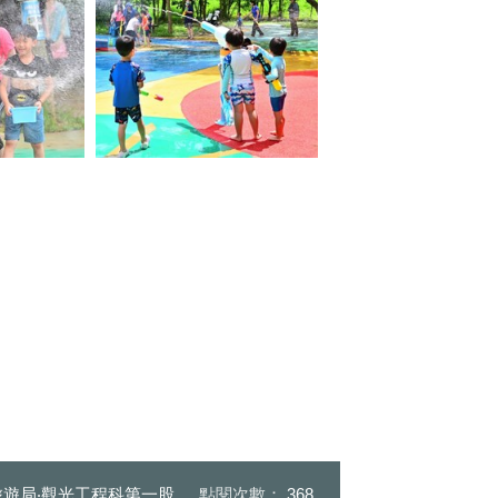
噴水槍
112年度戲水區新增噴水槍 (3)
遊局‧觀光工程科第一股
點閱次數：
368