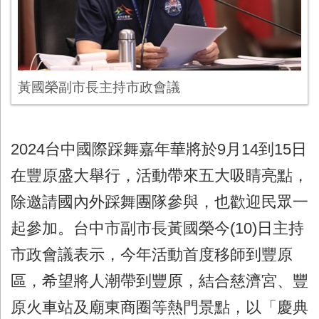
黃國榮副市長主持市政會議
2024
台中國際踩舞嘉年華將於
9
月
14
到
15
日
在豐原盛大舉行，活動帶來五大吸睛亮點，
除邀請國內外踩舞團隊參與，也歡迎民眾一
起參加。台中市副市長黃國榮今
(10)
日主持
市政會議表示，今年活動首度移師到豐原
區，希望將人潮帶到豐原，結合慈濟宮、豐
原火車站及廟東商圈等熱門景點，以「慶典