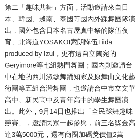
第二「趣味共舞」方面，活動邀請來自日
本、韓國、越南、泰國等國內外踩舞團隊演
出，國外包含日本名古屋真中祭的隊伍夜
宵、北海道
YOSAKOI
索朗隊伍
Tiida
produced by Izul
，更有遠自立陶宛的
Geryimore
等七組熱門舞團；國內則邀請台
中在地的西川淑敏舞踊知家及原舞曲文化藝
術團等五組台灣舞團，也邀請台中市立文華
高中、新民高中及青年高中的學生舞團演
出。此外，
9
月
14
日也推出「全民踩舞趣味
競賽」，邀請民眾一起參與，前三名獎金高
達
3
萬
5000
元，還有商圈加碼獎價值
2
萬