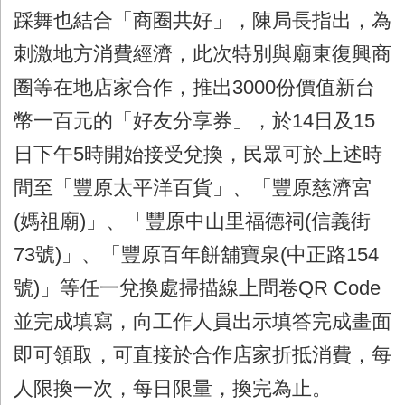
踩舞也結合「商圈共好」，陳局長指出，為
刺激地方消費經濟，此次特別與廟東復興商
圈等在地店家合作，推出
3000
份價值新台
幣一百元的「好友分享券」，於
14
日及
15
日下午
5
時開始接受兌換，民眾可於上述時
間至「豐原太平洋百貨」、「豐原慈濟宮
(
媽祖廟
)
」、「豐原中山里福德祠
(
信義街
73
號
)
」、「豐原百年餅舖寶泉
(
中正路
154
號
)
」等任一兌換處掃描線上問卷
QR Code
並完成填寫，向工作人員出示填答完成畫面
即可領取，可直接於合作店家折抵消費，每
人限換一次，每日限量，換完為止。