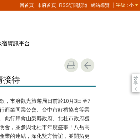
字級
小
回首頁
市府首頁
RSS訂閱頻道
網站導覽
旅宿資訊平台
分
情接待
享
《
，市府觀光旅遊局日前於10月3日至7
行商業同業公會、台中市好禮協會等業
。此行拜會山梨縣政府、北杜市政府獲
明會，並參與北杜市年度盛事「八岳高
產業的連結，深化雙方情誼，並開拓更