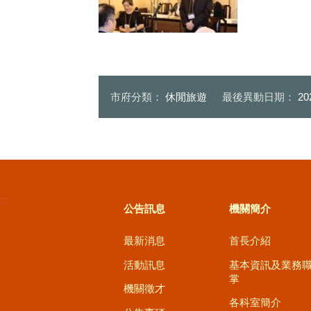
山梨日日新聞-網路版-報導台中
市府觀光訪問團拜會縣知事
市府分類：
休閒旅遊
最後異動日期：
20
:::
公告訊息
機關簡介
最新消息
首長介紹
活動訊息
基本資訊及業務
掌
機關徵才
各科室簡介