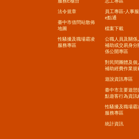
服務E櫃台
志工專區
法令規章
員工專區-人事
e點通
臺中市借問站散佈
地圖
檔案下載
性騷擾及職場霸凌
公職人員及關係
服務專區
補助或交易身分
係公開專區
對民間團體及個
補助經費作業規
遊說資訊專區
臺中市主要遊憩
點遊客行為資訊
性騷擾及職場霸
服務專區
統計資訊