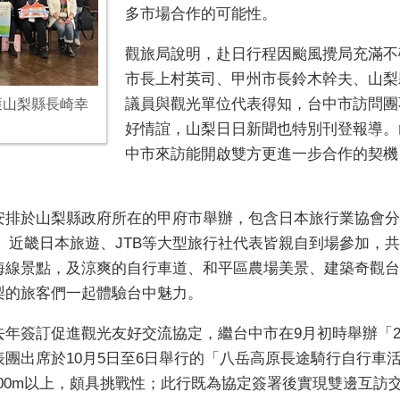
多市場合作的可能性。
觀旅局說明，赴日行程因颱風攪局充滿不
市長上村英司、甲州市長鈴木幹夫、山梨
議員與觀光單位代表得知，台中市訪問團
獲山梨縣長崎幸
好情誼，山梨日日新聞也特別刊登報導。
中市來訪能開啟雙方更進一步合作的契機
安排於山梨縣政府所在的甲府市舉辦，包含日本旅行業協會分
本旅行、近畿日本旅遊、JTB等大型旅行社代表皆親自到場參加，
海線景點，及涼爽的自行車道、和平區農場美景、建築奇觀台
梨的旅客們一起體驗台中魅力。
年簽訂促進觀光友好交流協定，繼台中市在9月初時舉辦「2
團出席於10月5日至6日舉行的「八岳高原長途騎行自行車
000m以上，頗具挑戰性；此行既為協定簽署後實現雙邊互