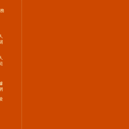
服務
人
關
人
範
據
網
凌