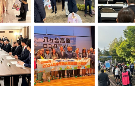
台中市於北杜市舉辦
禮業者積極向日本
北杜市政府由上村市長帶領-在市
推介台中觀光並促進
產品
府前盛大歡迎台中市訪問團到來
作
2市長-7議員熱情
台中市訪問團出席八岳高原長途
眾多車友於-八岳高
騎行自行車活動歡迎儀式
行車賽-起始點集合-