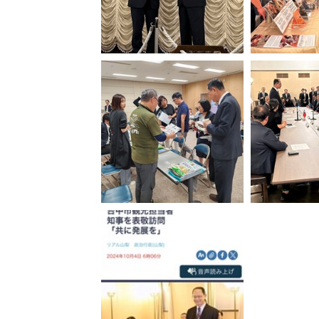
中市觀旅局金保樑專門委員致贈
山梨縣長崎幸太郎知事台中梨山
台中知名伴手
茶禮盒
旅行業者推介
台中市業者與北杜市觀光旅遊業
山梨縣縣知事率
者交流-強化合作商機
接待