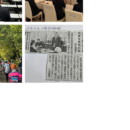
觀光商談會-
台中市觀旅局偕同台中觀光旅遊
兩地業者合
業者於山梨舉辦觀光推介會-日方
業者踴躍出席
原長途騎行自
山梨日日新聞報導台中市府觀光
蓄勢待發
訪問團拜會縣知事