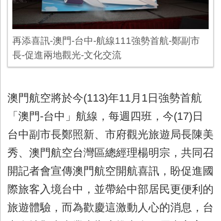
再添喜訊-澳門-台中-航線111強勢首航-鄭副市
長-促進兩地觀光-文化交流
澳門航空將於今
(113)
年
11
月
1
日強勢首航
「澳門
-
台中」航線，每週四班，今
(17)
日
台中副市長鄭照新、市府觀光旅遊局長陳美
秀、澳門航空台灣區總經理楊明宗，共同召
開記者會宣傳澳門航空開航喜訊，盼促進國
際旅客入境台中，並帶給中部居民更便利的
旅遊體驗，而為歡慶這激動人心的消息，台