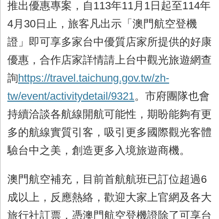
推出優惠專案，自
113
年
11
月
1
日起至
114
年
4
月
30
日止，旅客凡出示「澳門航空登機
證」即可享多家台中優質店家所提供的好康
優惠，合作店家詳情請上台中觀光旅遊網查
詢
https://travel.taichung.gov.tw/zh-
tw/event/activitydetail/9321
。市府團隊也會
持續洽談各航線開航可能性，期盼能夠有更
多的航線實質引客，吸引更多國際觀光客體
驗台中之美，創造更多入境旅遊商機。
澳門航空補充，目前首航航班已訂位超過
6
成以上，反應熱絡，歡迎大家上官網及各大
旅行社訂票，憑澳門航空登機證除了可享台