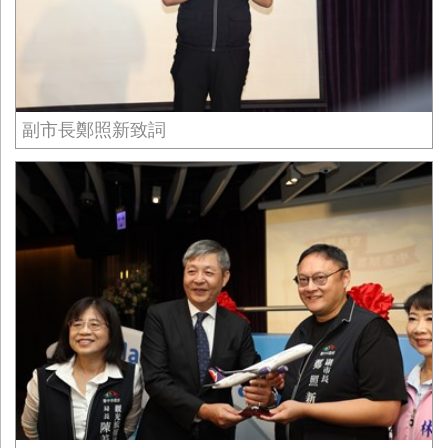
副市長鄭照新致詞