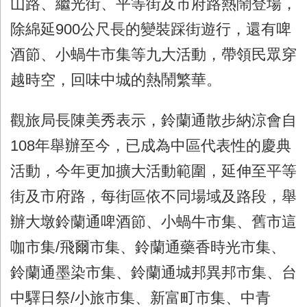
山路、繼光街、平等街及市府路熱鬧登場，
除綿延900公尺長的變裝踩街遊行，還有啤
酒節、小蝸牛市集等九大活動，帶領民眾穿
越時空，回味中城的熱鬧繁華。
觀旅局長陳美秀表示，鈴蘭通散步納涼會自
108年舉辦至今，已成為中區代表性的慶典
活動，今年更加擴大活動範圍，延伸至平等
街及市府路，每街區依不同場域及路段，舉
辦大墩鈴蘭通啤酒節、小蝸牛市集、舊市這
咖市集/飛爾市集、鈴蘭通藥香時光市集、
鈴蘭通墨染市集、鈴蘭通城邦異邦市集、台
中驛日祭/小旅市集、新富町市集、中青