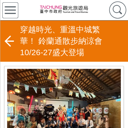
穿越時光、重溫中城繁
華！ 鈴蘭通散步納涼會
10/26-27盛大登場