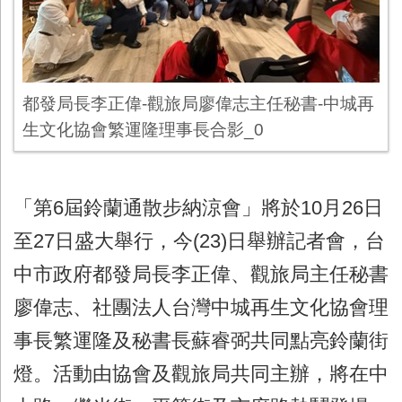
都發局長李正偉-觀旅局廖偉志主任秘書-中城再
生文化協會繁運隆理事長合影_0
「第6屆鈴蘭通散步納涼會」將於10月26日
至27日盛大舉行，今(23)日舉辦記者會，台
中市政府都發局長李正偉、觀旅局主任秘書
廖偉志、社團法人台灣中城再生文化協會理
事長繁運隆及秘書長蘇睿弼共同點亮鈴蘭街
燈。活動由協會及觀旅局共同主辦，將在中