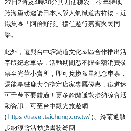
27日2時及4時30分共四個梯次，今年特地
跨海重磅邀請日本大阪人氣鐵道吉祥物－近
鐵集團「阿倍野熊」擔任遊行嘉賓與民同
樂。
此外，還與台中驛鐵道文化園區合作推出活
字版紀念車票，活動期間憑不限金額消費發
票至光華小賣所，即可兌換限量紀念車票，
還能享鐵鹿大街指定店家專屬優惠，鐵道迷
可千萬不要錯過！更多鈴蘭通散步納涼會活
動資訊，可至台中觀光旅遊網
(
https://travel.taichung.gov.tw/
)、鈴蘭通散
步納涼會活動臉書粉絲團