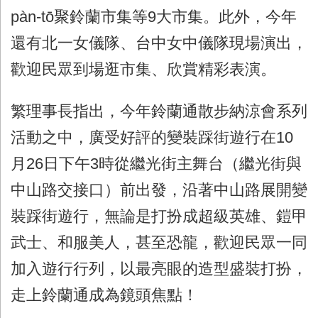
pàn-tō聚鈴蘭市集等9大市集。此外，今年
還有北一女儀隊、台中女中儀隊現場演出，
歡迎民眾到場逛市集、欣賞精彩表演。
繁理事長指出，今年鈴蘭通散步納涼會系列
活動之中，廣受好評的變裝踩街遊行在10
月26日下午3時從繼光街主舞台（繼光街與
中山路交接口）前出發，沿著中山路展開變
裝踩街遊行，無論是打扮成超級英雄、鎧甲
武士、和服美人，甚至恐龍，歡迎民眾一同
加入遊行行列，以最亮眼的造型盛裝打扮，
走上鈴蘭通成為鏡頭焦點！