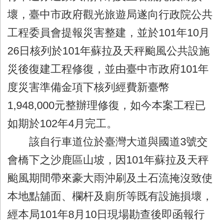
壞，臺中市政府觀光旅遊局遂向行政院公共
工程委員會提報災害整建，並於101年10月
26日核列於101年蘇拉及天秤颱風公共設施
災後復建工程修復，並由臺中市政府101年
度災害準備金項下核列經費新臺幣
1,948,000元整辦理修復，如今本案工程已
如期於102年4月完工。
該自行車道位於臺灣大道與國道3號交
會橋下之沙鹿區山坡，因101年蘇拉及天秤
颱風期間帶來豪大雨沖刷及土石流掩沒致使
本地點舖面、欄杆及廁所等既有設施損壞，
經本局101年8月10日現場勘查後即函報行