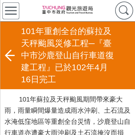
101年重創全台的蘇拉及
天秤颱風災修工程─『臺
中市沙鹿登山自行車道復
建工程』已於102年4月
16日完工
101年蘇拉及天秤颱風期間帶來豪大
雨，雨量瞬間爆量造成雨水沖刷、土石流及
水淹低窪地區等重創全台災情，沙鹿登山自
行車道亦遭豪大雨沖刷及土石流掩沒而損