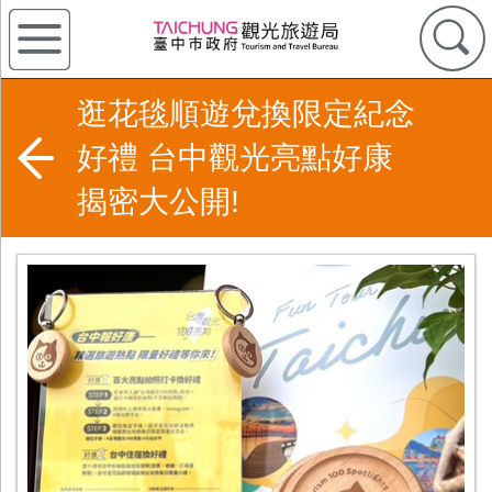
逛花毯順遊兌換限定紀念
好禮 台中觀光亮點好康
揭密大公開!