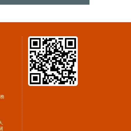
服務
人
關