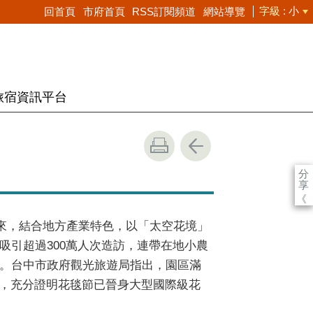
字級
小
回首頁
市府首頁
RSS訂閱頻道
網站導覽
旅宿資訊平台
分
享
《
場以來，結合地方產業特色，以「太空花境」
吸引超過300萬人次造訪，連帶在地小農
萬。台中市政府觀光旅遊局指出，園區滿
，充分證明花毯節已晉身大型國際級花