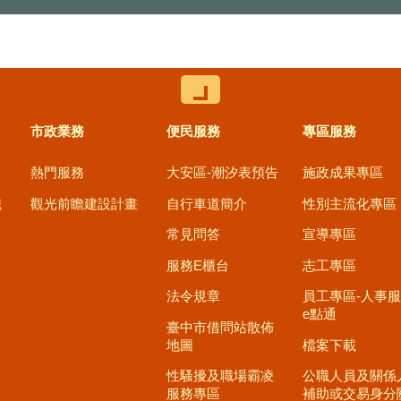
控制按鈕
市政業務
便民服務
專區服務
熱門服務
大安區-潮汐表預告
施政成果專區
職
觀光前瞻建設計畫
自行車道簡介
性別主流化專區
常見問答
宣導專區
服務E櫃台
志工專區
法令規章
員工專區-人事
e點通
臺中市借問站散佈
地圖
檔案下載
性騷擾及職場霸凌
公職人員及關係
服務專區
補助或交易身分