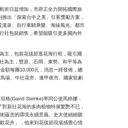
航班日益增加，市府正全力開拓國際旅
特別推出「探索台中之美」引客獎勵方案，
質溫泉、自行車騎乘樂、海線風光、都市
行社包裝銷售，希望能吸引更多國內外
為主，包裝花毯節逛花海行程，吸引國
社為主，豐原、石岡、東勢、和平等為
額每團10,000元，消息一經發佈，總
里馬場、中社花市、逢甲夜市、國家歌劇
vid Steinke)率同公使馬婷娜．
慕名而來！除了對新社花海的多肉植物特展驚艷不已，
術蘊含的環境永續意義。史大使細細聽
歡花卉」，他來到花毯節現場感覺心情