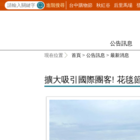
:::
台中購物節
秋紅谷
后里馬場
進階搜尋
公告訊息
:::
現在位置
首頁
>
公告訊息
>
最新消息
擴大吸引國際團客! 花