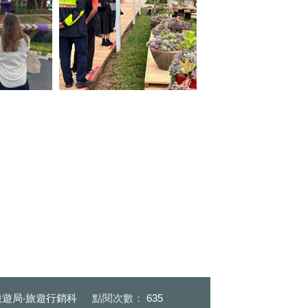
捷克貴賓欣賞新社花海多肉植物
主花毯秀_0
_0
遊局‧旅遊行銷科
點閱次數：
635