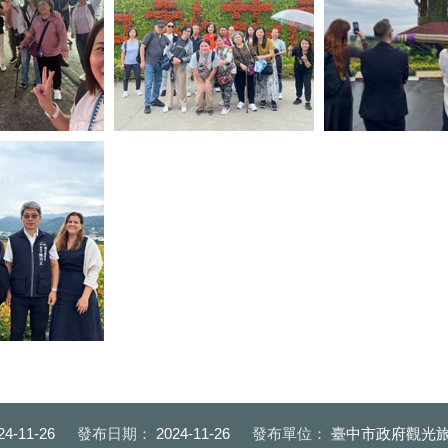
香港團客暢遊花毯節周邊景點-中
甲夜市_0
社花市_0
捷克貴賓欣賞花毯節
副局長接待遠自捷
24-11-26
發布日期：
2024-11-26
發布單位：
臺中市政府觀光旅