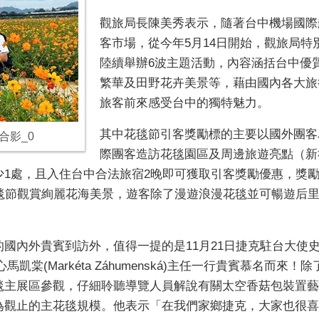
觀旅局長陳美秀表示，隨著台中機場國際
客市場，從今年5月14日開始，觀旅局
陸續舉辦6波主題活動，內容涵括台中優
繁華及田野花卉美景等，藉由國內各大旅
旅客前來感受台中的獨特魅力。
其中花毯節引客獎勵標的主要以國外團客
合影_0
際團客造訪花毯園區及周邊旅遊亮點（新
1處，且入住台中合法旅宿2晚即可獲取引客獎勵優惠，獎勵金
花毯節觀賞絢麗花海美景，遊客除了漫遊浪漫花毯並可暢遊后
外貴賓到訪外，值得一提的是11月21日捷克駐台大使史坦格(Da
及捷克中心馬凱棠(Markéta Záhumenská)主任一行貴賓
毯主展區參觀，仔細聆聽導覽人員解說有關太空香菇包裝置藝
為觀止的主花毯規模。他表示「在我們家鄉捷克，大家也很喜