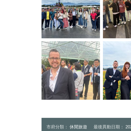
香港遊客開心在花毯節合影_0
香港團客喜遊逢
捷克經濟文化辦事處史坦格-
david-steinke-大使開心遊花毯節
觀旅局陳育正
_0
克的貴賓_0
市府分類：
休閒旅遊
最後異動日期：
20