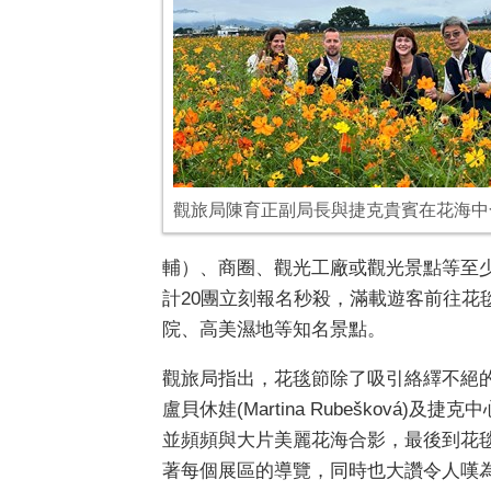
觀旅局陳育正副局長與捷克貴賓在花海中
輔）、商圈、觀光工廠或觀光景點等至少
計20團立刻報名秒殺，滿載遊客前往
院、高美濕地等知名景點。
觀旅局指出，花毯節除了吸引絡繹不絕的國內
盧貝休娃(Martina Rubešková)
並頻頻與大片美麗花海合影，最後到花
著每個展區的導覽，同時也大讚令人嘆