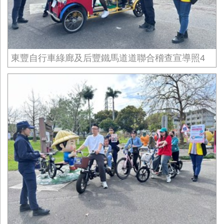
東豐自行車綠廊及后豐鐵馬道道聯合稽查宣導照4