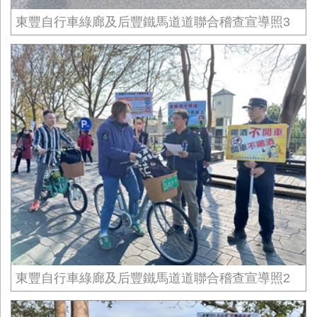
東豐自行車綠廊及后豐鐵馬道道聯合稽查宣導照3
東豐自行車綠廊及后豐鐵馬道道聯合稽查宣導照2