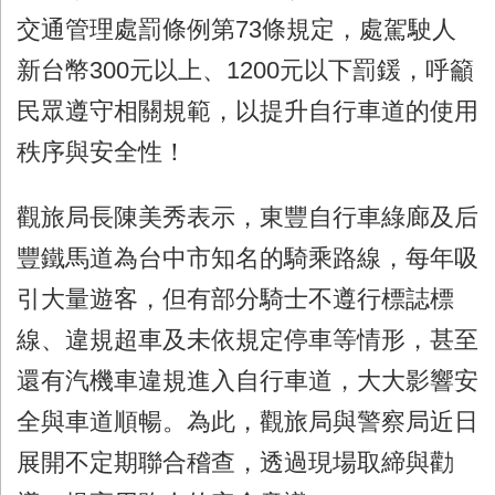
交通管理處罰條例第
73
條規定，處駕駛人
新台幣
300
元以上、
1200
元以下罰鍰，呼籲
民眾遵守相關規範，以提升自行車道的使用
秩序與安全性！
觀旅局長陳美秀表示，東豐自行車綠廊及后
豐鐵馬道為台中市知名的騎乘路線，每年吸
引大量遊客，但有部分騎士不遵行標誌標
線、違規超車及未依規定停車等情形，甚至
還有汽機車違規進入自行車道，大大影響安
全與車道順暢。為此，觀旅局與警察局近日
展開不定期聯合稽查，透過現場取締與勸