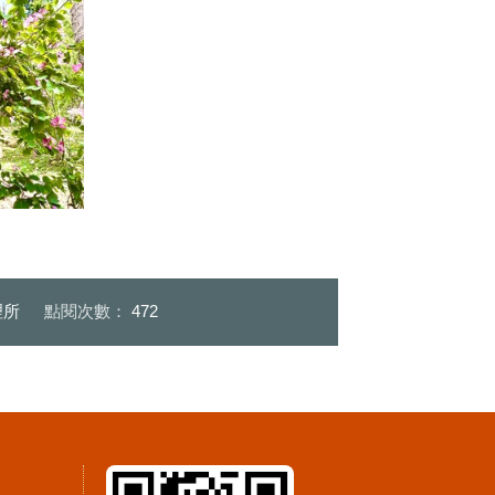
賞花相當舒
林之道已有部分油桐花綻放飄落
綻放中
理所
點閱次數：
472