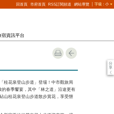
字級
小
回首頁
市府首頁
RSS訂閱頻道
網站導覽
旅宿資訊平台
分
享
《
「桂花泉登山步道」登場！中市觀旅局
放的春季饗宴，其中「林之道」沿途更有
砧山桂花泉登山步道散步賞花，享受愜