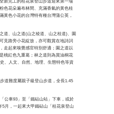
全新完工的桂花泉登山步道迎來第一場
粉色花朵遍布林間、充滿香氣的黃色桂
滿黃色小花的台灣特有種台灣蒲公英，
之道、山之道(山之稜道、山之桂道)、園
可見路旁小花綻放，亦可觀賞在地詩詞
，走起來嗅覺感官特別舒適；園之道以
是桃紅色九重葛；林之道則為賞油桐花
史、人文、自然、地理、生態特色等資
道難度屬親子級登山步道，全長1.45
「公車93」至「鐵砧山站」下車，或於
。今年5月，一起來大甲鐵砧山「桂花泉登山