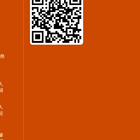
服務
人
關
人
範
據