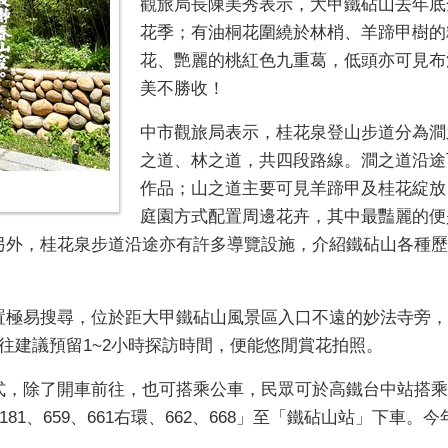
觀旅局長陳美秀表示，大甲鐵砧山去年底
花季；有油桐花圍繞於林梢、羊蹄甲樹的
花、艷麗的桃紅色九重葛，低頭亦可見布
美不勝收！
中市觀旅局表示，桂花泉登山步道分為澗
之道、林之道，共四段路線。澗之道沿途
作品；山之道主要可見羊蹄甲及桂花綻放
庭園方式配置周邊花卉，其中最豔麗的便
另外，桂花泉步道沿途亦有許多導覽設施，介紹鐵砧山各種歷
極易搜尋，位於距大甲鐵砧山風景區入口不遠的妙法寺旁，步
往建議預留1~2小時探訪時間，便能悠閒賞花拍照。
式，除了開車前往，也可搭乘公車，民眾可於高鐵台中站搭乘
81、659、661右環、662、668」至「鐵砧山站」下車