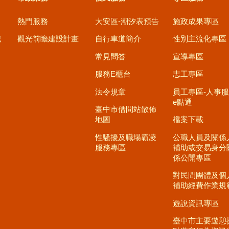
熱門服務
大安區-潮汐表預告
施政成果專區
職
觀光前瞻建設計畫
自行車道簡介
性別主流化專區
常見問答
宣導專區
服務E櫃台
志工專區
法令規章
員工專區-人事
e點通
臺中市借問站散佈
地圖
檔案下載
性騷擾及職場霸凌
公職人員及關係
服務專區
補助或交易身分
係公開專區
對民間團體及個
補助經費作業規
遊說資訊專區
臺中市主要遊憩