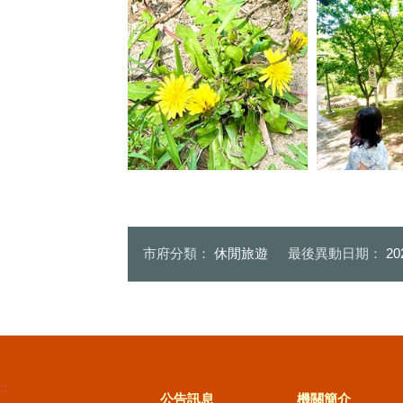
園之道設有台灣蒲公英導覽資訊
園之道九重葛
台灣蒲公英現正於澗之道野草地
可依沿途導覽
綻放
花路線
市府分類：
休閒旅遊
最後異動日期：
20
:::
公告訊息
機關簡介