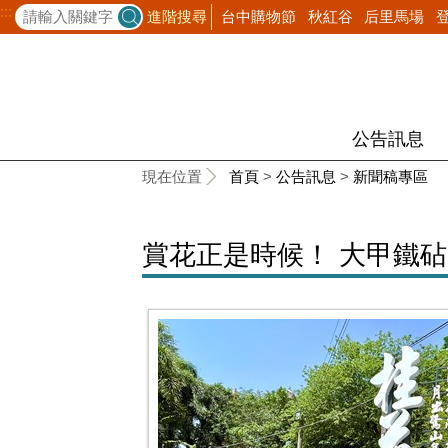
:::
台中購物節
秋紅谷
后里馬場
進階搜尋
公告訊息
:::
現在位置
首頁
>
公告訊息
>
新聞稿專區
賞花正是時候！ 大甲鐵