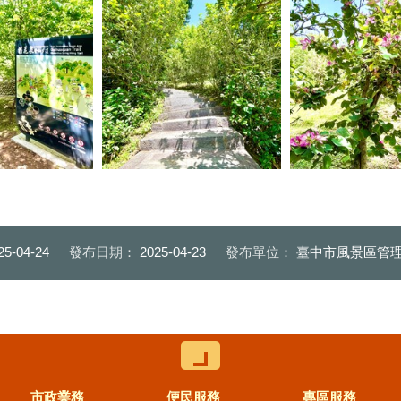
林之道舒適自然沿途
綻放亮麗色彩
林之道遍布油桐花已含苞待放
服
牌指引方向選擇賞
山之道桂花香繚繞
山之道多株羊蹄甲正
25-04-24
發布日期：
2025-04-23
發布單位：
臺中市風景區管
控制按鈕
市政業務
便民服務
專區服務