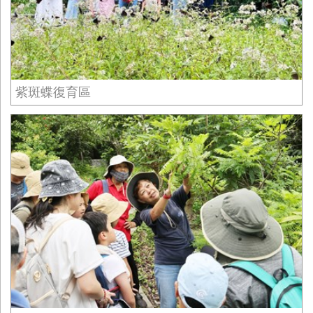
紫斑蝶復育區