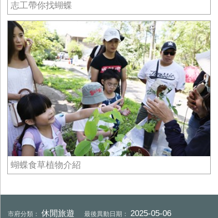
志工帶你找蝴蝶
蝴蝶食草植物介紹
休閒旅遊
2025-05-06
市府分類：
最後異動日期：