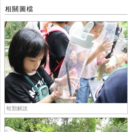
相關圖檔
蛙類解說