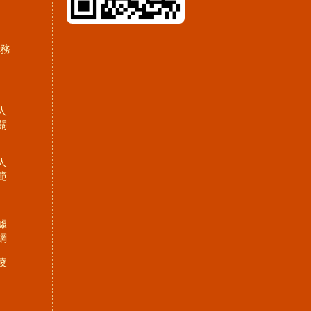
服務
人
關
人
範
據
網
凌