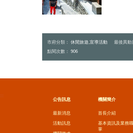
谷關明治溫泉老街_0
市府分類：
休閒旅遊,宣導活動
最後異動
點閱次數：
906
:::
公告訊息
機關簡介
最新消息
首長介紹
活動訊息
基本資訊及業務
掌