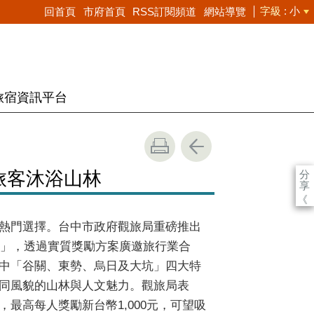
字級
小
回首頁
市府首頁
RSS訂閱頻道
網站導覽
旅宿資訊平台
分
旅客沐浴山林
享
《
熱門選擇。台中市政府觀旅局重磅推出
動」，透過實質獎勵方案廣邀旅行業合
中「谷關、東勢、烏日及大坑」四大特
同風貌的山林與人文魅力。觀旅局表
最高每人獎勵新台幣1,000元，可望吸