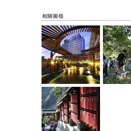
相關圖檔
烏日溫泉_0
谷關捎來步道_