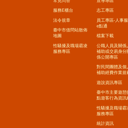
常見問答
宣導專區
服務E櫃台
志工專區
法令規章
員工專區-人事
e點通
臺中市借問站散佈
地圖
檔案下載
性騷擾及職場霸凌
公職人員及關係
服務專區
補助或交易身分
係公開專區
對民間團體及個
補助經費作業規
遊說資訊專區
臺中市主要遊憩
點遊客行為資訊
性騷擾及職場霸
服務專區
統計資訊