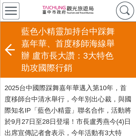
藍色小精靈加持台中踩舞
嘉年華、首度移師海線舉
辦 盧市長大讚：3大特色
助攻國際行銷
2025
台中國際踩舞嘉年華邁入第
10
年，首
度移師台中清水舉行，今年別出心裁，與國
際知名
IP
「藍色小精靈」聯名合作，活動將
於
9
月
27
日至
28
日登場！市長盧秀燕今
(4)
日
出席宣傳記者會表示，今年活動有
3
大特