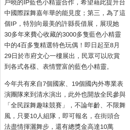
戶曉的
IP
藍色小精靈合作，希望藉此提升台
中國際踩舞嘉年華的能見度；第三，為了這
個
IP
，特別向最美的許縣長借展，展現她
30
多年來費心收藏的
3000
多隻藍色小精靈
中的
4
百多隻精選特色玩偶！即日起至
8
月
29
日於市府文心一樓展出，民眾可以欣賞
到各式各樣、表情豐富的藍色小精靈。
今年共有來自
7
個國家、
19
個國內外專業表
演團隊來到清水演出，此外也開放全民參與
「全民踩舞趣味競賽」，不論年齡、不限舞
風，只要
10
人組隊，即可報名，在街頭合
法盡情揮灑舞步，還有總獎金高達
10
萬