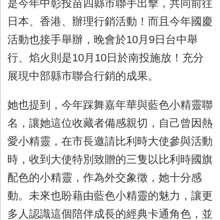
是今年中彰投苗四縣市聯手出擊，共同前往
日本、香港、辦理行銷活動！而且今年國慶
活動也接手舉辦，晚會於
10
月
9
日台中舉
行、焰火則是
10
月
10
日於南投施放！充分
展現中部縣市聯合行銷的成果。
她也提到，今年踩舞嘉年華與藍色小精靈聯
名，讓她這位收藏者備感親切，自己曾因熱
愛小精靈，在市長邀請比利時大使參與活動
時，收到大使特別致贈的三隻以比利時國旗
配色的小精靈，作為外交象徵，她十分感
動。未來也盼藉由藍色小精靈的魅力，讓更
多人認識這個陪伴成長的經典卡通角色，並