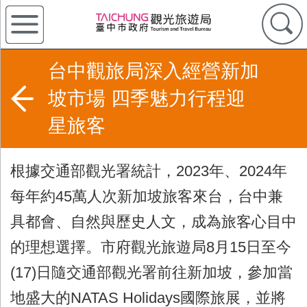
台中觀旅局深入經營新加
坡市場 四季魅力行程迎
星旅客
根據交通部觀光署統計，
2023
年、
2024
年
每年約
45
萬人次新加坡旅客來台，台中兼
具都會、自然與歷史人文，成為旅客心目中
的理想選擇。市府觀光旅遊局
8
月
15
日至今
(17)
日隨交通部觀光署前往新加坡，參加當
地盛大的
NATAS Holidays
國際旅展，並將