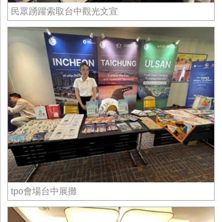
民眾踴躍索取台中觀光文宣
tpo會場台中展攤