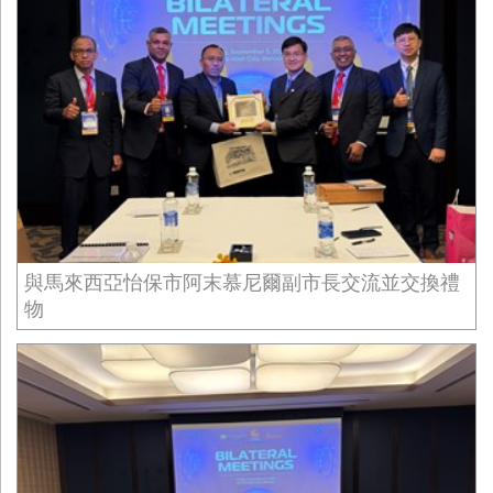
與馬來西亞怡保市阿末慕尼爾副市長交流並交換禮
物