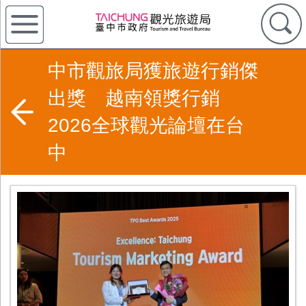
中市觀旅局獲旅遊行銷傑
出獎 越南領獎行銷
2026全球觀光論壇在台
中