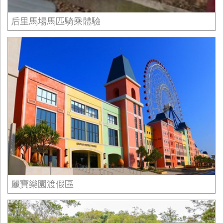
后里馬場馬匹騎乘體驗
麗寶樂園渡假區