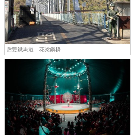
后豐鐵馬道—花梁鋼橋