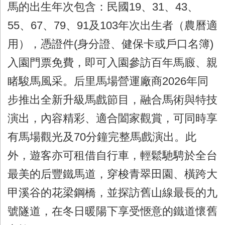
馬的出生年次包含：民國19、31、43、
55、67、79、91及103年次出生者（農曆適
用），憑證件(身分證、健保卡或戶口名簿)
入園門票免費，即可入園參訪百年馬廄、親
睹駿馬風采。后里馬場營運廠商2026年同
步推出全新升級馬戲節目，融合馬術與特技
演出，內容精彩、適合闔家觀賞，可同時享
有馬場觀光及70分鐘完整馬戲演出。此
外，遊客亦可租借自行車，輕鬆馳騁於全台
最美的后豐鐵馬道，穿梭青翠田園、橫跨大
甲溪谷的花梁鋼橋，並探訪舊山線最長的九
號隧道，在冬日暖陽下享受愜意的鐵道懷舊