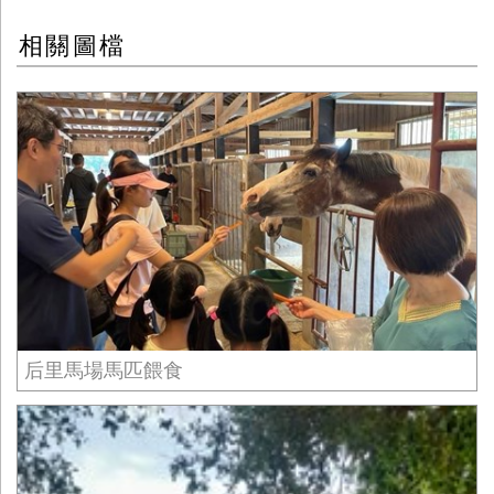
相關圖檔
后里馬場馬匹餵食