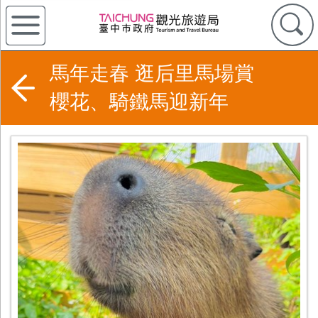
馬年走春 逛后里馬場賞
櫻花、騎鐵馬迎新年