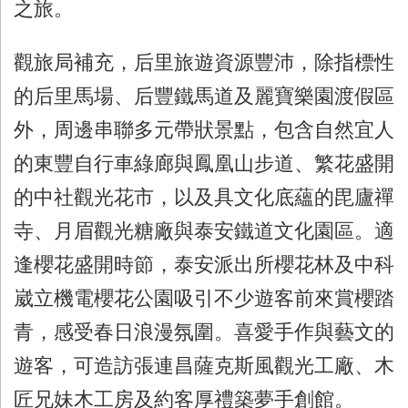
之旅。
觀旅局補充，后里旅遊資源豐沛，除指標性
的后里馬場、后豐鐵馬道及麗寶樂園渡假區
外，周邊串聯多元帶狀景點，包含自然宜人
的東豐自行車綠廊與鳳凰山步道、繁花盛開
的中社觀光花市，以及具文化底蘊的毘廬禪
寺、月眉觀光糖廠與泰安鐵道文化園區。適
逢櫻花盛開時節，泰安派出所櫻花林及中科
崴立機電櫻花公園吸引不少遊客前來賞櫻踏
青，感受春日浪漫氛圍。喜愛手作與藝文的
遊客，可造訪張連昌薩克斯風觀光工廠、木
匠兄妹木工房及約客厚禮築夢手創館。