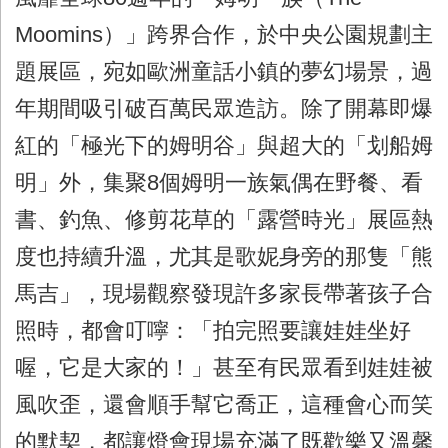
Moomins）」跨界合作，於中央公園規劃主
題展區，宛如歐洲童話小鎮的夢幻場景，過
年期間吸引破百萬民眾造訪。除了開幕即爆
紅的「極光下的姆明谷」與超大的「划船姆
明」外，集聚8個姆明一族氣偶在野餐、看
書、釣魚、修剪花草的「露營時光」展區熱
度也持續升溫，尤其是歌妮身旁的那隻「熊
馬吉」，現場觀察發現許多家長帶著孩子合
照時，都會叮嚀：「拍完照要讓娃娃坐好
喔，它是大家的！」甚至有民眾看到娃娃被
風吹歪，還會順手幫它喬正，這種會心而笑
的默契，都讓燈會現場充滿了既歡樂又溫馨