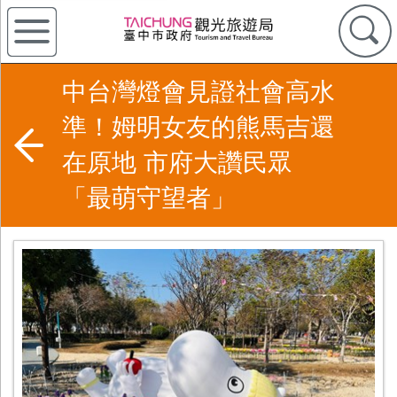
中台灣燈會見證社會高水
準！姆明女友的熊馬吉還
在原地 市府大讚民眾
「最萌守望者」