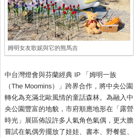
姆明女友歌妮與它的熊馬吉
中台灣燈會與芬蘭經典 IP 「姆明一族
（The Moomins）」跨界合作，將中央公園
轉化為充滿北歐風情的童話森林。為融入中
央公園豐富的地貌，市府順應地形在「露營
時光」展區佈設許多人氣角色氣偶，更大膽
嘗試在氣偶旁擺放了娃娃、書本、野餐籃、