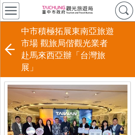
中市積極拓展東南亞旅遊
市場 觀旅局偕觀光業者
赴馬來西亞辦「台灣旅
展」