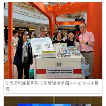
交觀署鄭組長與駐吉隆坡辦事處周主任蒞臨台中展
攤