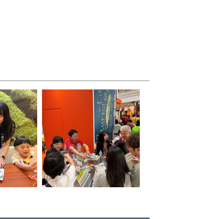
台灣燈會姆
台中展攤吸引馬來西亞華人駐足