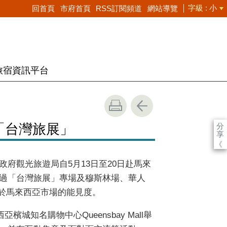
字級
小
回首頁
市府首頁
RSS訂閱頻道
網站導覽
旅宿資訊平台
分
「台灣旅展」
享
《
府觀光旅遊局自5月13日至20日赴馬來
過「台灣旅展」專場及穆斯林場、華人
牌於馬來西亞市場的能見度。
檳城知名購物中心Queensbay Mall舉