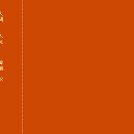
人
關
人
範
據
網
凌