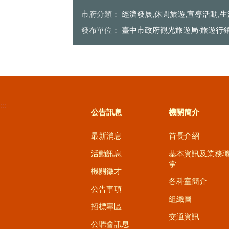
問台中新興景點資訊
周主任蒞臨台
市府分類：
經濟發展,休閒旅遊,宣導活動,
發布單位：
臺中市政府觀光旅遊局‧旅遊行
:::
公告訊息
機關簡介
最新消息
首長介紹
活動訊息
基本資訊及業務
掌
機關徵才
各科室簡介
公告事項
組織圖
招標專區
交通資訊
公聽會訊息