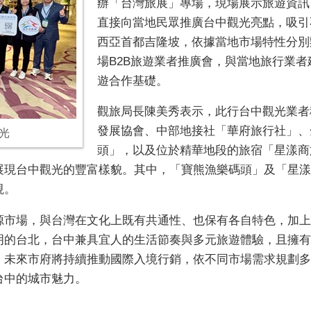
辦「台灣旅展」專場，現場展示旅遊資訊
直接向當地民眾推廣台中觀光亮點，吸引
西亞首都吉隆坡，依據當地市場特性分別
場B2B旅遊業者推廣會，與當地旅行業
遊合作基礎。
觀旅局長陳美秀表示，此行台中觀光業者
發展協會、中部地接社「華府旅行社」、
光
頭」，以及位於精華地段的旅宿「星漾商
展現台中觀光的豐富樣貌。其中，「寶熊漁樂碼頭」及「星漾
視。
源市場，與台灣在文化上既有共通性、也保有各自特色，加上
明的台北，台中兼具宜人的生活節奏與多元旅遊體驗，且擁有
；未來市府將持續推動國際入境行銷，依不同市場需求規劃多
台中的城市魅力。