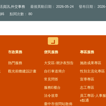
中展攤
者宣傳台中觀光
明小提燈diy
生活資訊,外交事務
最後異動日期：
2026-05-24
發布日期：
2026
銷科
點閱次數：
80
控制按鈕
市政業務
便民服務
專區服務
熱門服務
大安區-潮汐表預告
施政成果專區
職
觀光前瞻建設計畫
自行車道簡介
性別主流化專區
常見問答
宣導專區
服務E櫃台
志工專區
法令規章
員工專區-人事
e點通
臺中市借問站散佈