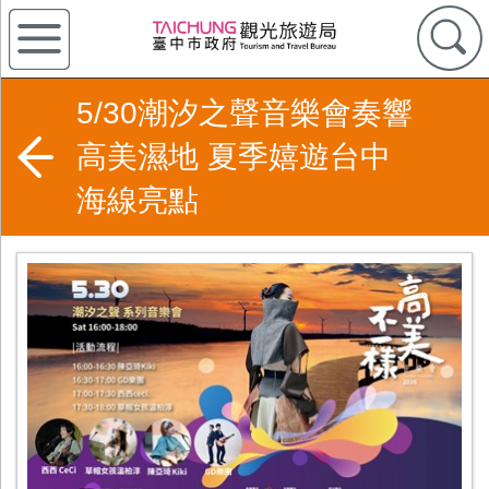
5/30潮汐之聲音樂會奏響
高美濕地 夏季嬉遊台中
海線亮點