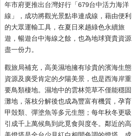
年市府更推出台灣好行「679台中活力海洋
線」，成功將觀光景點串連成線，藉由便利
的大眾運輸工具，在夏日來趟綠色永續旅
遊，暢遊台中海線之餘，也為地球寶貴資源
盡一份力。
觀旅局補充，高美濕地擁有珍貴的濱海生態
資源及廣受肯定的夕陽美景，也是西海岸重
要鳥類棲地。濕地中的雲林莞草不僅能穩固
灘地，落枝分解後也成為豐富有機質，孕育
甲殼類、彈塗魚等多元生態；每年秋冬更吸
引成千上萬候鳥到此覓食與度冬。鄰近的高
美燈塔是全台少見紅白相間色調的燈塔，成