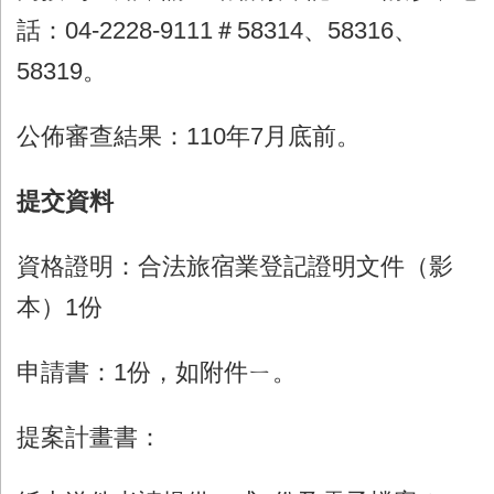
話：
04-2228-9111
＃
58314
、
58316
、
58319
。
公佈審查結果：
110
年
7
月底前。
提交資料
資格證明：合法旅宿業登記證明文件（影
本）
1
份
申請書：
1
份，如附件ㄧ。
提案計畫書：