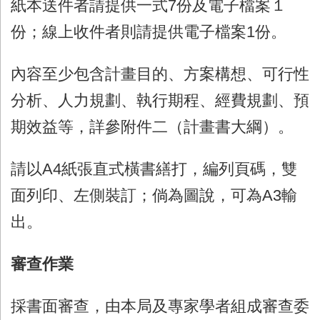
紙本送件者請提供一式
7
份及電子檔案１
份；線上收件者則請提供電子檔案
1
份。
內容至少包含計畫目的、方案構想、可行性
分析、人力規劃、執行期程、經費規劃、預
期效益等，詳參附件二（計畫書大綱）。
請以
A4
紙張直式橫書繕打，編列頁碼，雙
面列印、左側裝訂；倘為圖說，可為
A3
輸
出。
審查作業
採書面審查，由本局及專家學者組成審查委