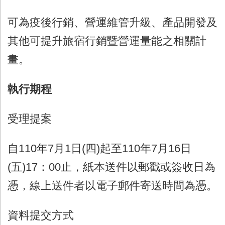
可為疫後行銷、營運維管升級、產品開發及
其他可提升旅宿行銷暨營運量能之相關計
畫。
執行期程
受理提案
自
110
年
7
月
1
日
(
四
)
起至
110
年
7
月
16
日
(
五
)17
：
00
止，紙本送件以郵戳或簽收日為
憑，線上送件者以電子郵件寄送時間為憑。
資料提交方式