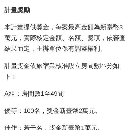
計畫獎勵
本計畫提供獎金，每案最高金額為新臺幣
3
萬元，實際核定金額、名額、獎項，依審查
結果而定，主辦單位保有調整權利。
計畫獎金依旅宿業核准設立房間數區分如
下：
A組：房間數
1
至
49
間
優等：
100
名，獎金新臺幣
2
萬元。
佳作：若干名，獎金新臺幣
1
萬元。