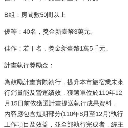
B組：房間數
50
間以上
優等：
40
名，獎金新臺幣
3
萬元。
佳作：若干名，獎金新臺幣
1
萬
5
千元。
計畫執行獎勵金：
為鼓勵計畫實際執行，提升本市旅宿業未來
行銷量能及營運績效，獲選單位於
110
年
12
月
15
日前依獲選計畫提送執行成果資料，
內容應包含短期部分
(110
年
8
月至
12
月
)
執行
工作項目及效益，並全部執行完成者，經主