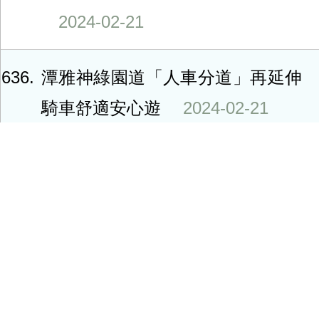
2024-02-21
636
潭雅神綠園道「人車分道」再延伸
騎車舒適安心遊
2024-02-21
637
雙料冠軍！ 環山獵人登山步道建
置工程再獲第十一屆台灣景觀大獎
2024-02-21
638
開幕三天帶進百萬人潮 中台灣元
宵燈會歡迎體驗熱鬧春節氛圍